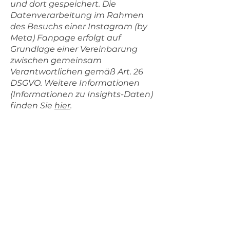
und dort gespeichert. Die
Datenverarbeitung im Rahmen
des Besuchs einer Instagram (by
Meta) Fanpage erfolgt auf
Grundlage einer Vereinbarung
zwischen gemeinsam
Verantwortlichen gemäß Art. 26
DSGVO. Weitere Informationen
(Informationen zu Insights-Daten)
finden Sie
hier
.
Unsere Dienstleister sitzen
und/oder verwenden Server in
folgenden Ländern, für die die
Europäische Kommission durch
Beschluss ein angemessenes
Datenschutzniveau festgestellt
hat: USA, Kanada, Japan,
Südkorea, Neuseeland,
Vereinigtes Königreich,
Argentinien.